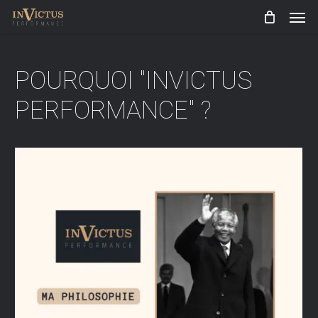
Men
Skip
to
main
POURQUOI "INVICTUS
content
PERFORMANCE" ?