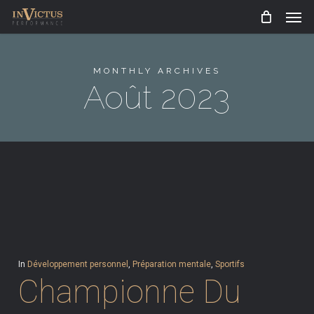
Men
Skip
to
main
MONTHLY ARCHIVES
content
Août 2023
In
Développement personnel
,
Préparation mentale
,
Sportifs
Championne Du