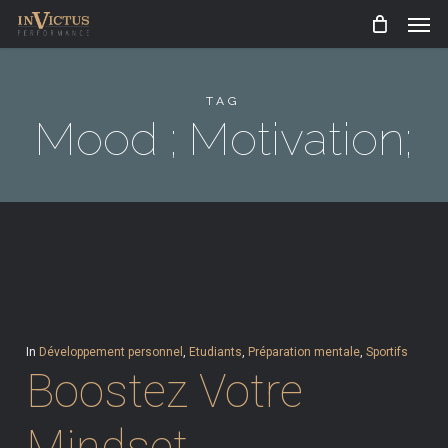
Men
Skip
to
main
TAG
content
Mood ; Motivation;
In
Développement personnel
,
Etudiants
,
Préparation mentale
,
Sportifs
Boostez Votre
Mindset